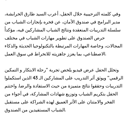
وفي كلمته الترحيبية خلال الحفل، أعرب السيد طارق الخرابشة،
مدير البرامج في صندوق الأمان، عن فخره بإنجازات الشباب من
سلسلة التدريبات المنعقدة ونتائج الشباب المشاركين فيه، مؤكداً
حرص الصندوق على تطوير مهارات الشباب في مختلف
المجالات، وخاصة المهارات المرتبطة بالتكنولوجيا الحديثة والذكاء
الاصطناعي، بما يعزز جاهزيته للانخراط في سوق العمل.
وتخلل الحفل عرض فيديو يلخص تجربة "رحلة الابتكار و التمكين
الرقمي" ويوثق أثر التدريب على المشاركين الـ 43 الذين استكملوا
التدريبات وحققوا نتائج متميزة من حيث الاستفادة والرضا. واختتم
الحفل بتكريم الشباب وتوزيع شهادات المشاركة، في أجواء من
الفخر والامتنان على الأثر العميق لهذه الشراكة على مستقبل
الشباب المستفيدين من الصندوق.