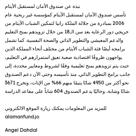
نبذة عن صندوق الأمان لمستقبل الأيتام
تأسس صندوق الأمان لمستقبل الأيتام كمؤسسة غير ربحية عام
2006 بمبادرة من جلالة الملكة رانيا لتمكين الشباب الأيتام من
خريجي دور الرعاية بعد سن الـ18 من خلال تزويدهم بمنح التعليم
والدعم المعيشي والتطوير الذاتي والصحة النفسية. كما تشمل
برامجه أيضًا فئة الشباب الأيتام من مختلف أنحاء المملكة الذين
يواجهون ظروفًا اقتصادية صعبة تعيق استمرارهم في التعليم،
حيث يتم تزويدهم بمنح تعليمية وفقًا لشروط ومعايير محددة، إلى
جانب برامج التطوير الذاتي. منذ تأسيسه وحتى الآن دعم الصندوق
نحو أكثر من 4950 شابًا يتيمًا منهم 66% من الإناث، وتخرج 3671
شابًا وشابة، وحاليًا يدعم الصندوق 604 شاباً على مقاعد الدراسة.
للمزيد من المعلومات يمكنك زيارة الموقع الالكتروني
alamanfund.jo
Angel Dahdal