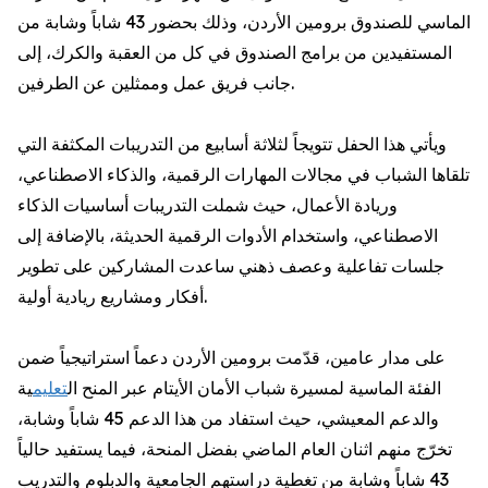
الماسي للصندوق برومين الأردن، وذلك بحضور 43 شاباً وشابة من
المستفيدين من برامج الصندوق في كل من العقبة والكرك، إلى
جانب فريق عمل وممثلين عن الطرفين.
ويأتي هذا الحفل تتويجاً لثلاثة أسابيع من التدريبات المكثفة التي
تلقاها الشباب في مجالات المهارات الرقمية، والذكاء الاصطناعي،
وريادة الأعمال، حيث شملت التدريبات أساسيات الذكاء
الاصطناعي، واستخدام الأدوات الرقمية الحديثة، بالإضافة إلى
جلسات تفاعلية وعصف ذهني ساعدت المشاركين على تطوير
أفكار ومشاريع ريادية أولية.
على مدار عامين، قدّمت برومين الأردن دعماً استراتيجياً ضمن
الفئة الماسية لمسيرة شباب الأمان الأيتام عبر المنح ال
تعليم
ية
والدعم المعيشي، حيث استفاد من هذا الدعم 45 شاباً وشابة،
تخرّج منهم اثنان العام الماضي بفضل المنحة، فيما يستفيد حالياً
43 شاباً وشابة من تغطية دراستهم الجامعية والدبلوم والتدريب