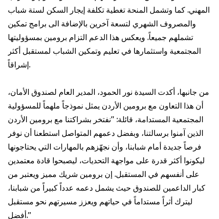
المهني. كما وتشمل المنحة تغطية تكلفة إيجار السكن لستة شباب
والمصروف الشهري لتسعة آخرين بالإضافة الى برامج تمكين
تشملهم جميعاً. ويعكس هذا الدعم التزام برومين بمسؤوليتها
المجتمعية واستثمارها في تعليم وتمكين الشباب لمستقبل أكثر
إشراقاً.
من جانبها، أكدت السيدة نور الحمود، المدير العام لصندوق الأمان،
أن هذا التعاون مع برومين الأردن يمثل نموذجاً ملهماً للمسؤولية
المجتمعية المستدامة، قائلة: "نفتخر بشراكتنا مع برومين الأردن
الذين آمنوا برسالتنا، وبفضل دعمهم المتواصل استطعنا أن نوفر
فرصاً جديدة أمام شبابنا، وأن نجهّزهم بالمهارات التي يحتاجونها
ليكونوا أكثر قدرة على مواجهة التحديات، ليصبحوا قادة معتمدين
على أنفسهم في المستقبل. إن برومين شريك مميز ويعتبر من
كبار الداعمين للصندوق حيث يشمل دعمه عدداً كبيراً من شبابنا،
ليترك أثراً مستداماً في حياتهم ويعزز مسيرتهم نحو مستقبل
أفضل."